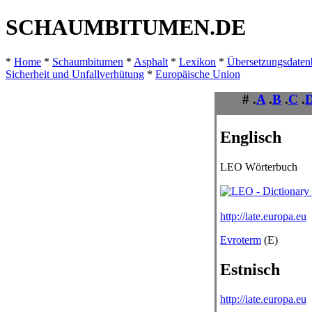
SCHAUMBITUMEN.DE
*
Home
*
Schaumbitumen
*
Asphalt
*
Lexikon
*
Übersetzungsdate
Sicherheit und Unfallverhütung
*
Europäische Union
# .
A
.
B
.
C
.
Englisch
LEO Wörterbuch
http://iate.europa.eu
Evroterm
(E)
Estnisch
http://iate.europa.eu