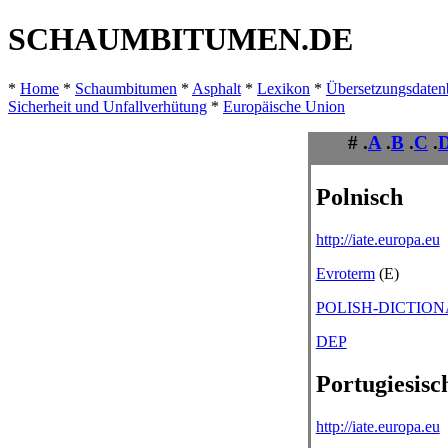
SCHAUMBITUMEN.DE
*
Home
*
Schaumbitumen
*
Asphalt
*
Lexikon
*
Übersetzungsdate
Sicherheit und Unfallverhütung
*
Europäische Union
# .
A
.
B
.
C
.
Polnisch
http://iate.europa.eu
Evroterm
(E)
POLISH-DICTIO
DEP
Portugiesisc
http://iate.europa.eu