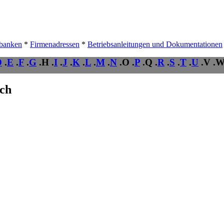
nbanken
*
Firmenadressen
*
Betriebsanleitungen und Dokumentationen
D
.
E
.
F
.
G
.H .
I
.
J
.
K
.
L
.
M
.
N
.O .
P
.Q .
R
.
S
.
T
.
U
.V .W
sch