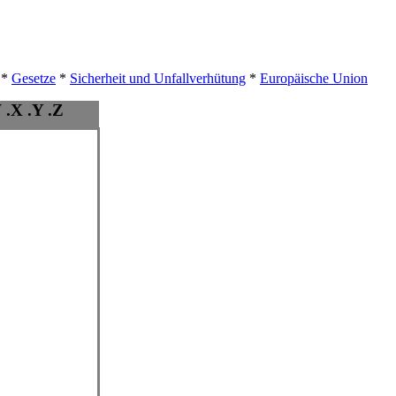
*
Gesetze
*
Sicherheit und Unfallverhütung
*
Europäische Union
 .X .Y .Z